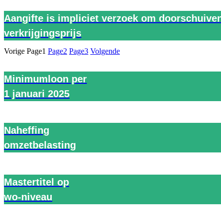
Aangifte is impliciet verzoek om doorschuive
verkrijgingsprijs
Vorige
Page
1
Page
2
Page
3
Volgende
Minimumloon per
1 januari 2025
Naheffing
omzetbelasting
Mastertitel op
wo-niveau