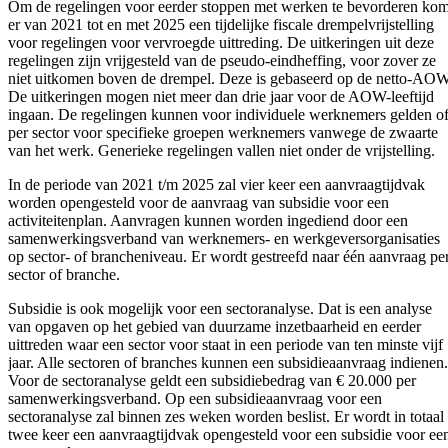
Om de regelingen voor eerder stoppen met werken te bevorderen kom
er van 2021 tot en met 2025 een tijdelijke fiscale drempelvrijstelling
voor regelingen voor vervroegde uittreding. De uitkeringen uit deze
regelingen zijn vrijgesteld van de pseudo-eindheffing, voor zover ze
niet uitkomen boven de drempel. Deze is gebaseerd op de netto-AOW
De uitkeringen mogen niet meer dan drie jaar voor de AOW-leeftijd
ingaan. De regelingen kunnen voor individuele werknemers gelden o
per sector voor specifieke groepen werknemers vanwege de zwaarte
van het werk. Generieke regelingen vallen niet onder de vrijstelling.
In de periode van 2021 t/m 2025 zal vier keer een aanvraagtijdvak
worden opengesteld voor de aanvraag van subsidie voor een
activiteitenplan. Aanvragen kunnen worden ingediend door een
samenwerkingsverband van werknemers- en werkgeversorganisaties
op sector- of brancheniveau. Er wordt gestreefd naar één aanvraag pe
sector of branche.
Subsidie is ook mogelijk voor een sectoranalyse. Dat is een analyse
van opgaven op het gebied van duurzame inzetbaarheid en eerder
uittreden waar een sector voor staat in een periode van ten minste vijf
jaar. Alle sectoren of branches kunnen een subsidieaanvraag indienen.
Voor de sectoranalyse geldt een subsidiebedrag van € 20.000 per
samenwerkingsverband. Op een subsidieaanvraag voor een
sectoranalyse zal binnen zes weken worden beslist. Er wordt in totaal
twee keer een aanvraagtijdvak opengesteld voor een subsidie voor ee